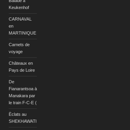
Balade à
Keukenhof
CARNAVAL
en
MARTINIQUE
Carnets de
voyage
Châteaux en
Pays de Loire
De
Fianarantsoa à
Manakara par
le train F-C-E (
Èclats au
SHEKHAWATI