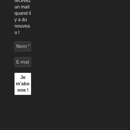
recevez
un mail
quand il
y a du
nouvea
u !