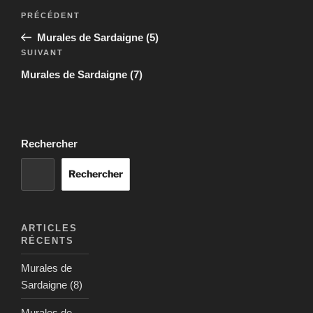
Navigation
Article
PRÉCÉDENT
de
précédent
Murales de Sardaigne (5)
l’article
Article
SUIVANT
suivant
Murales de Sardaigne (7)
Rechercher
Rechercher
ARTICLES
RÉCENTS
Murales de
Sardaigne (8)
Murales de