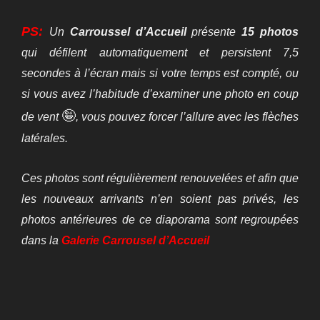
PS:
Un
Carroussel d’Accueil
présente
15 photos
qui
défilent automatiquement et persistent 7,5
secondes à l’écran mais si votre temps est compté, ou
si vous avez l’habitude d’examiner une photo en coup
🤪
de vent
, vous pouvez forcer l’allure avec les flèches
latérales.
Ces photos sont régulièrement renouvelées et afin que
les nouveaux arrivants n’en soient pas privés,
les
photos antérieures de ce diaporama sont regroupées
dans la
Galerie
Carrousel d’Accueil
PUBLIÉ
9 AOÛT 2026
LE
VOYAGE D’ITALIE (4)