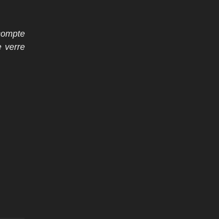
 compte
e verre