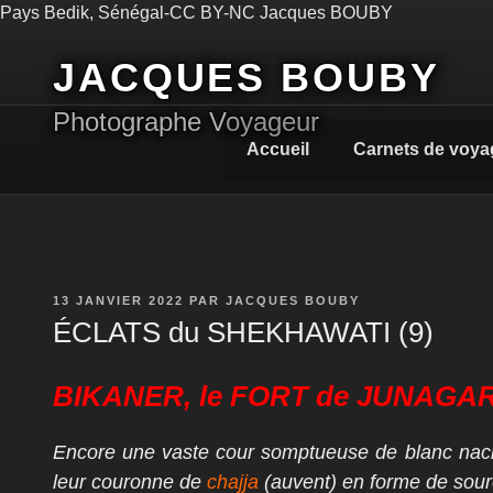
Aller
Pays Bedik, Sénégal-CC BY-NC Jacques BOUBY
au
contenu
JACQUES BOUBY
principal
Photographe Voyageur
Accueil
Carnets de voya
PUBLIÉ
13 JANVIER 2022
PAR
JACQUES BOUBY
LE
ÉCLATS du SHEKHAWATI (9)
BIKANER, le FORT de JUNAGAR
Encore une vaste cour somptueuse de blanc nac
leur couronne de
chajja
(auvent) en forme de sour