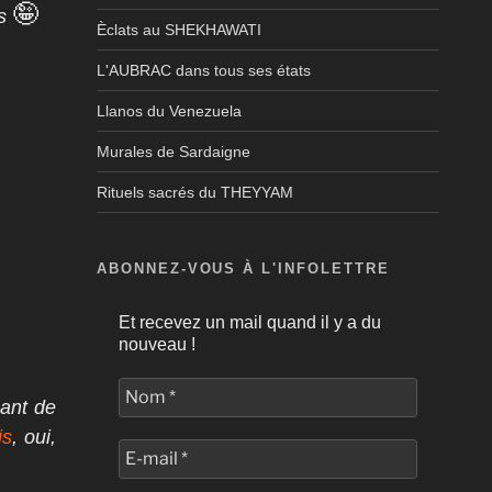
🤪
es
Èclats au SHEKHAWATI
L'AUBRAC dans tous ses états
Llanos du Venezuela
Murales de Sardaigne
Rituels sacrés du THEYYAM
ABONNEZ-VOUS À L'INFOLETTRE
Et recevez un mail quand il y a du
nouveau !
uant de
is
, oui,