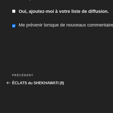
Oui, ajoutez-moi à votre liste de diffusion.
Me prévenir lorsque de nouveaux commentaires
Navigation
Article
PRÉCÉDENT
de
précédent
ÉCLATS du SHEKHAWATI (8)
l’article