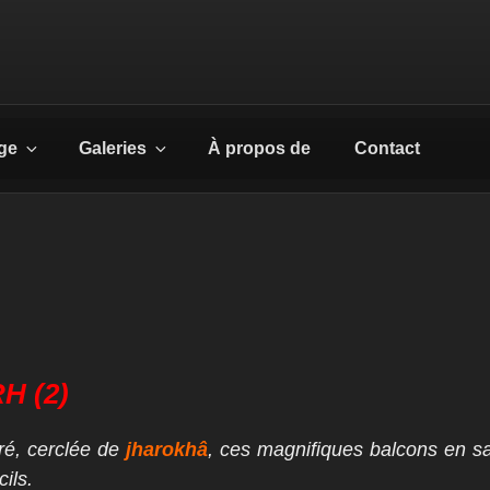
ge
Galeries
À propos de
Contact
H (2)
ré, cerclée de
jharokhâ
, ces magnifiques balcons en sai
cils
.