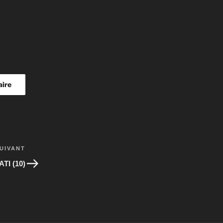
UIVANT
Article
suivant
I (10)