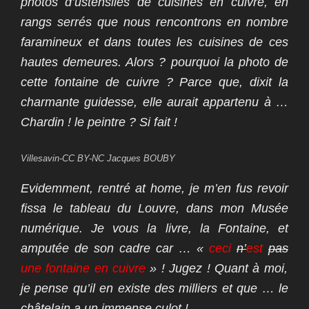
photos d’ustensiles de cuisines en cuivre, en
rangs serrés que nous rencontrons en nombre
faramineux et dans toutes les cuisines de ces
hautes demeures. Alors ? pourquoi la photo de
cette fontaine de cuivre ? Parce que, dixit la
charmante guidesse, elle aurait appartenu à …
Chardin ! le peintre ? Si fait !
Villesavin-CC BY-NC Jacques BOUBY
Evidemment, rentré at home, je m’en fus revoir
fissa le tableau du Louvre, dans mon Musée
numérique. Je vous la livre, la Fontaine, et
amputée de son cadre car …
«
ceci
n’
est
pas
une fontaine en cuivre
» ! Jugez ! Quant à moi,
je pense qu’il en existe des milliers et que … le
châtelain a un immense culot !