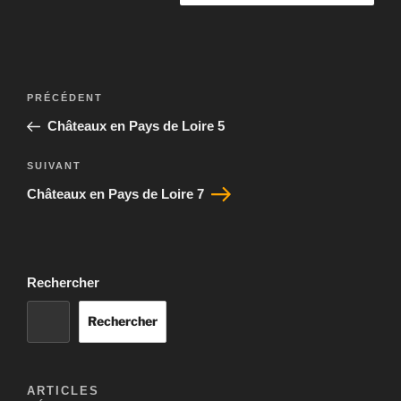
Navigation
Article
PRÉCÉDENT
de
précédent
Châteaux en Pays de Loire 5
l’article
Article
SUIVANT
suivant
Châteaux en Pays de Loire 7
Rechercher
Rechercher
ARTICLES