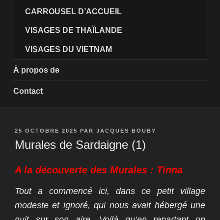
CARROUSEL D’ACCUEIL
VISAGES DE THAÏLANDE
VISAGES DU VIETNAM
À propos de
Contact
PUBLIÉ
25 OCTOBRE 2025
PAR
JACQUES BOUBY
LE
Murales de Sardaigne (1)
A la découverte des Murales : Tinna
Tout a commencé ici, dans ce petit village
modeste et ignoré, qui nous avait hébergé une
nuit sur son aire. Voilà qu’en repartant on