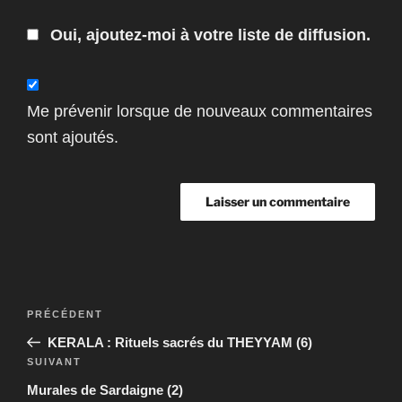
Oui, ajoutez-moi à votre liste de diffusion.
Me prévenir lorsque de nouveaux commentaires
sont ajoutés.
Navigation
Article
PRÉCÉDENT
de
précédent
KERALA : Rituels sacrés du THEYYAM (6)
l’article
Article
SUIVANT
suivant
Murales de Sardaigne (2)