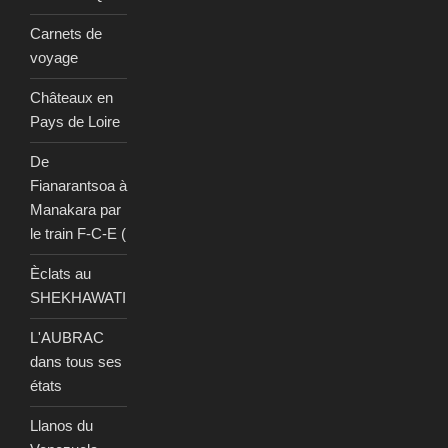
Carnets de
voyage
Châteaux en
Pays de Loire
De
Fianarantsoa à
Manakara par
le train F-C-E (
Èclats au
SHEKHAWATI
L'AUBRAC
dans tous ses
états
Llanos du