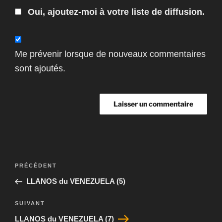
Oui, ajoutez-moi à votre liste de diffusion.
Me prévenir lorsque de nouveaux commentaires
sont ajoutés.
Navigation
Article
PRÉCÉDENT
de
précédent
LLANOS du VENEZUELA (5)
l’article
Article
SUIVANT
suivant
LLANOS du VENEZUELA (7)