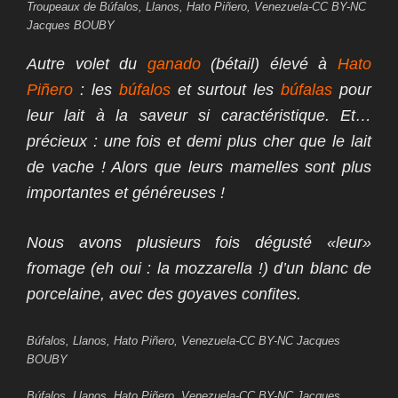
Troupeaux de Búfalos, Llanos, Hato Piñero, Venezuela-CC BY-NC
Jacques BOUBY
Autre volet du
ganado
(bétail) élevé à
Hato
Piñero
: les
búfalos
et surtout les
búfalas
pour
leur lait à la saveur si caractéristique. Et…
précieux : une fois et demi plus cher que le lait
de vache ! Alors que leurs mamelles sont plus
importantes et généreuses !
Nous avons plusieurs fois dégusté «leur»
fromage (eh oui : la mozzarella !) d’un blanc de
porcelaine, avec des goyaves confites.
Búfalos, Llanos, Hato Piñero, Venezuela-CC BY-NC Jacques
BOUBY
Búfalos, Llanos, Hato Piñero, Venezuela-CC BY-NC Jacques