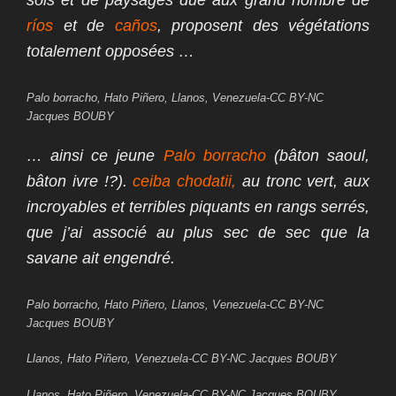
sols et de paysages due aux grand nombre de
ríos
et de
caños
, proposent des végétations
totalement opposées …
Palo borracho, Hato Piñero, Llanos, Venezuela-CC BY-NC
Jacques BOUBY
… ainsi ce jeune
Palo borracho
(bâton saoul,
bâton ivre !?).
ceiba chodatii,
au tronc vert, aux
incroyables et terribles piquants en rangs serrés,
que j’ai associé au plus sec de sec que la
savane ait engendré.
Palo borracho, Hato Piñero, Llanos, Venezuela-CC BY-NC
Jacques BOUBY
Llanos, Hato Piñero, Venezuela-CC BY-NC Jacques BOUBY
Llanos, Hato Piñero, Venezuela-CC BY-NC Jacques BOUBY