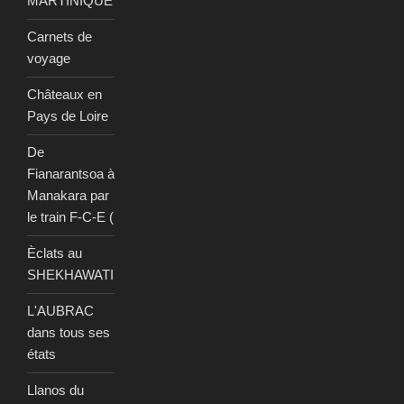
MARTINIQUE
Carnets de
voyage
Châteaux en
Pays de Loire
De
Fianarantsoa à
Manakara par
le train F-C-E (
Èclats au
SHEKHAWATI
L'AUBRAC
dans tous ses
états
Llanos du