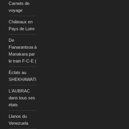
Carnets de
voyage
Châteaux en
Pays de Loire
De
Fianarantsoa à
Manakara par
le train F-C-E (
Èclats au
SHEKHAWATI
L'AUBRAC
dans tous ses
états
Llanos du
Venezuela