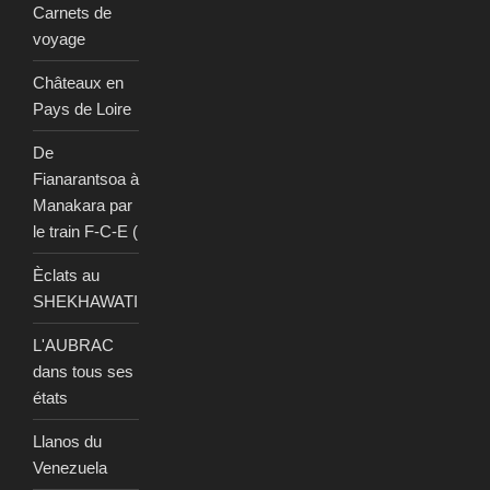
Carnets de
voyage
Châteaux en
Pays de Loire
De
Fianarantsoa à
Manakara par
le train F-C-E (
Èclats au
SHEKHAWATI
L'AUBRAC
dans tous ses
états
Llanos du
Venezuela